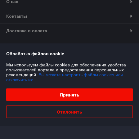
О нас
Контакты
Доставка и оплата
График работы
Обработка файлов cookie
Полная версия сайта
Мы используем файлы cookies для обеспечения удобства
пользователей портала и предоставления персональных
Политика обработки cookies
рекомендаций.
Вы можете настроить файлы cookies или
отключить их.
Сайт создан на платформе Deal.by
Принять
Информация для покупателя
Отклонить
Юридическое лицо:
Частное предприятие «Грузовое Снабжение»
220024, г. Минск, ул. Бабушкина, д. 25, офис 21
Регистрационный номер ЕГР: 193721018