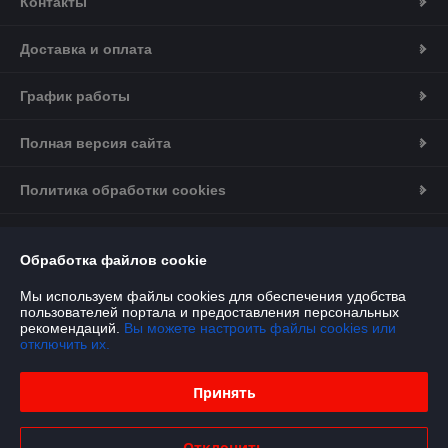
Контакты
Доставка и оплата
График работы
Полная версия сайта
Политика обработки cookies
Сайт создан на платформе Deal.by
Обработка файлов cookie
Информация для покупателя
Мы используем файлы cookies для обеспечения удобства
пользователей портала и предоставления персональных
Юридическое лицо:
Частное предприятие «Грузовое Снабжение»
рекомендаций.
Вы можете настроить файлы cookies или
220024, г. Минск, ул. Бабушкина, д. 25, офис 21
отключить их.
Регистрационный номер ЕГР: 193721018
Принять
УНП: 193721018
Регистрационный орган: Минский горисполком
Отклонить