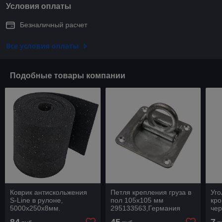
Условия оплаты
Безналичный расчет
Все условия оплаты
Подобные товары компании
Коврик антискольжения
Петля крепления груза в
Уго
S-Line в рулоне,
пол 105х105 мм
кро
5000х250х8мм.
295133563,Германия
чер
142131386, Германия
мм