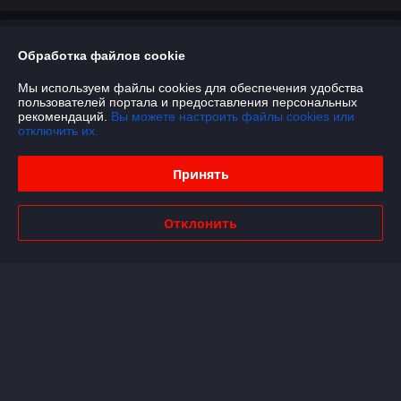
Отзывы о магазине
Обработка файлов cookie
14 отзывов за всё время
Мы используем файлы cookies для обеспечения удобства
пользователей портала и предоставления персональных
Олег
30.08.2023
рекомендаций.
Вы можете настроить файлы cookies или
отключить их.
Отлично
Принять
Роман
15.07.2023
Отлично
Отклонить
Показать все отзывы
О нас
Контакты
Доставка и оплата