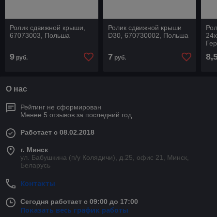
Ролик сдвижной крыши,
Ролик сдвижной крыши
Ро
67073003, Польша
D30, 670730002, Польша
24
Ге
9
7
8,
руб.
руб.
О нас
Рейтинг не сформирован
Менее 5 отзывов за последний год
Работает с 08.02.2018
г. Минск
ул. Бабушкина (п/у Колядичи), д.25, офис 21, Минск,
Беларусь
Контакты
Сегодня работает с 09:00 до 17:00
Показать весь график работы