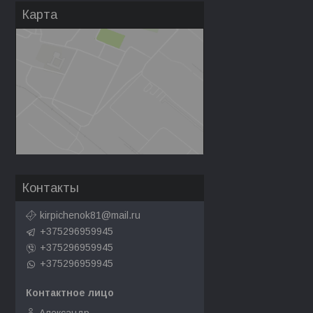
Карта
Контакты
kirpichenok81@mail.ru
+375296959945
+375296959945
+375296959945