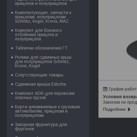
прицепов и полуприцепов
Комплектующие, запчасти к
прицепам, полуприцепам
Schmitz, kogel, Krona, MAZ
Комплект для бокового
отбойника прицепа и
полуприцепа
Таблички обозначения ГТ
Ролики для сдвижных крыш
для полуприцепов Schmitz,
Krone, Kogel
Сопутствующие товары
Сдвижная крыша Edscha
График рабо
Комплект ADR для перевозки
опасных грузов
Законом не пред
Борта алюминиевые к грузовым
Подробнее
автомобилям, прицепам и
полуприцепам
Запорная фурнитура для
фургонов