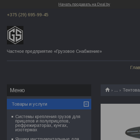
Начать продавать на Deal.by
+375 (29) 695-99-45
Частное предприятие «Грузовое Снабжение»
Гла
...
Тентова
Товары и услуги
Системы крепления грузов для
прицепов и полуприцепов,
рефрежираторах, кунгах,
изотермах
Ящики инструментальные для