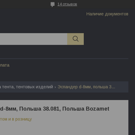
14 отзывов
Наличие документов
плата
а тента, тентовых изделий
Эспандер d-8мм, польша 38.081, польша bozamet
d-8мм, Польша 38.081, Польша Bozamet
том и в розницу