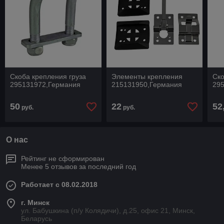
Скоба крепления груза
Элементы крепления
Ско
295131972,Германия
215131950,Германия
29
50
22
52
руб.
руб.
О нас
Рейтинг не сформирован
Менее 5 отзывов за последний год
Работает с 08.02.2018
г. Минск
ул. Бабушкина (п/у Колядичи), д.25, офис 21, Минск,
Беларусь