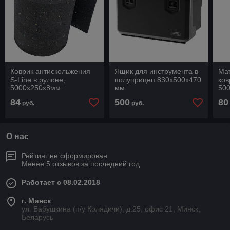
Коврик антискольжения
Ящик для инструмента в
Мат
S-Line в рулоне,
полуприцеп 830х500х470
ков
5000х250х8мм.
мм
50
142131386, Германия
84
500
80
руб.
руб.
О нас
Рейтинг не сформирован
Менее 5 отзывов за последний год
Работает с 08.02.2018
г. Минск
ул. Бабушкина (п/у Колядичи), д.25, офис 21, Минск,
Беларусь