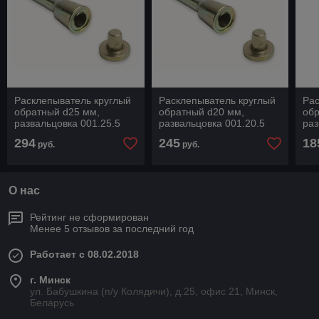
Расклепыватель круглый
Расклепыватель круглый
Рас
обратный d25 мм,
обратный d20 мм,
обр
развальцовка 001.25.5
развальцовка 001.20.5
раз
Польша Bozamet
Польша Bozamet
По
294
245
18
руб.
руб.
О нас
Рейтинг не сформирован
Менее 5 отзывов за последний год
Работает с 08.02.2018
г. Минск
ул. Бабушкина (п/у Колядичи), д.25, офис 21, Минск,
Беларусь