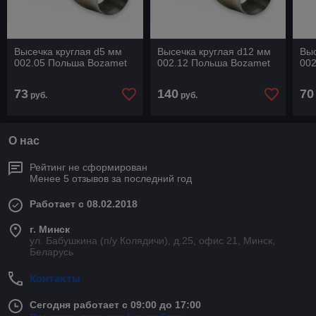
Высечка круглая d5 мм
Высечка круглая d12 мм
Выс
002.05 Польша Bozamet
002.12 Польша Bozamet
00
73
140
70
руб.
руб.
О нас
Рейтинг не сформирован
Менее 5 отзывов за последний год
Работает с 08.02.2018
г. Минск
ул. Бабушкина (п/у Колядичи), д.25, офис 21, Минск,
Беларусь
Контакты
Сегодня работает с 09:00 до 17:00