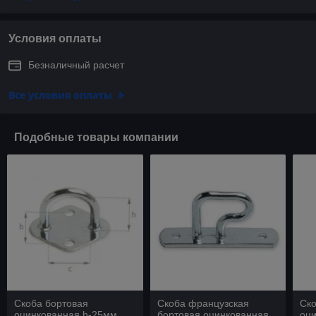
Условия оплаты
Безналичный расчет
Все условия оплаты
Подобные товары компании
Скоба бортовая
Скоба французская
Ско
оцинкованная h-25мм,
бортовая оцинкованная
оци