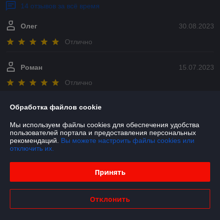
14 отзывов за всё время
Олег
30.08.2023
Отлично
Роман
15.07.2023
Отлично
Показать все отзывы
Обработка файлов cookie
Мы используем файлы cookies для обеспечения удобства
пользователей портала и предоставления персональных
О нас
рекомендаций.
Вы можете настроить файлы cookies или
отключить их.
Контакты
Принять
Доставка и оплата
Отклонить
График работы