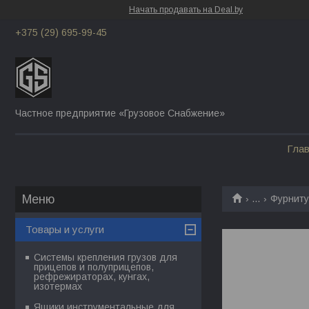
Начать продавать на Deal.by
+375 (29) 695-99-45
Частное предприятие «Грузовое Снабжение»
Гла
...
Фурниту
Товары и услуги
Системы крепления грузов для
прицепов и полуприцепов,
рефрежираторах, кунгах,
изотермах
Ящики инструментальные для