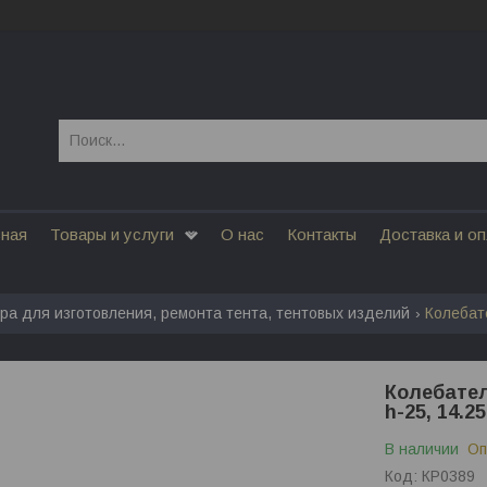
вная
Товары и услуги
О нас
Контакты
Доставка и о
ра для изготовления, ремонта тента, тентовых изделий
Колебател
h-25, 14.2
В наличии
Оп
Код:
КР0389