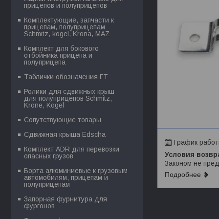
прицепов и полуприцепов
Комплектующие, запчасти к
прицепам, полуприцепам
Schmitz, kogel, Krona, MAZ
Комплект для бокового
отбойника прицепа и
полуприцепа
Таблички обозначения ГТ
Ролики для сдвижных крыш
для полуприцепов Schmitz,
Krone, Kogel
Сопутствующие товары
Сдвижная крыша Edscha
График рабо
Комплект ADR для перевозки
опасных грузов
Законом не пред
Борта алюминиевые к грузовым
Подробнее
автомобилям, прицепам и
полуприцепам
Запорная фурнитура для
фургонов