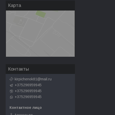
Карта
Контакты
kirpichenok81@mail.ru
+375296959945
+375296959945
+375296959945