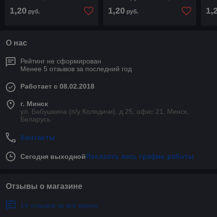
Bozamet
18.30.5 Bozamet
Bo
1,20
1,20
1,
руб.
руб.
О нас
Рейтинг не сформирован
Менее 5 отзывов за последний год
Работает с 08.02.2018
г. Минск
ул. Бабушкина (п/у Колядичи), д.25, офис 21, Минск,
Беларусь
Контакты
Показать весь график работы
Сегодня выходной
Отзывы о магазине
14 отзывов за всё время