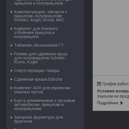
прицепов и полуприцепов
Комплектующие, запчасти к
прицепам, полуприцепам
Schmitz, kogel, Krona, MAZ
Комплект для бокового
отбойника прицепа и
полуприцепа
Таблички обозначения ГТ
Ролики для сдвижных крыш
для полуприцепов Schmitz,
Krone, Kogel
Сопутствующие товары
Сдвижная крыша Edscha
График рабо
Комплект ADR для перевозки
опасных грузов
Законом не пред
Борта алюминиевые к грузовым
Подробнее
автомобилям, прицепам и
полуприцепам
Запорная фурнитура для
фургонов