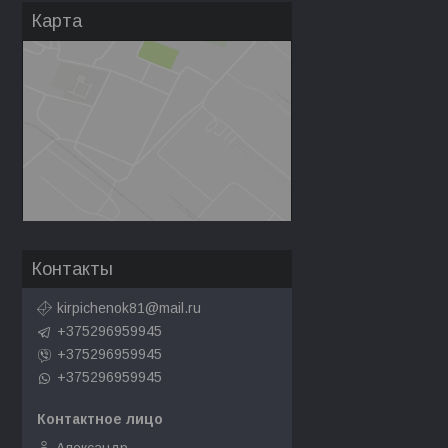
Карта
Контакты
kirpichenok81@mail.ru
+375296959945
+375296959945
+375296959945