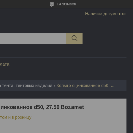
14 отзывов
Наличие документов
плата
а тента, тентовых изделий
Кольцо оцинкованное d50, 27.50 bozamet
инкованное d50, 27.50 Bozamet
том и в розницу