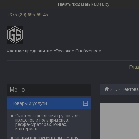
Начать продавать на Deal.by
+375 (29) 695-99-45
Частное предприятие «Грузовое Снабжение»
Гла
...
Тентова
Товары и услуги
Системы крепления грузов для
прицепов и полуприцепов,
рефрежираторах, кунгах,
изотермах
Ящики инструментальные для